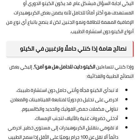
اليكي اجابة السؤال فبشكل عام، قد يكون الكيتو الدوري أو
المستهدف هو أكثر أمانًا للحامل لأنه يضمن بعض الكربوهيدرات
الإضافية المهمة للطاقة ونمو الجنين، لكن لا ينصح باتباع أي نوع من
أنواع الكيتو دون استشارة الطبيب.
نصائح هامة إذا كنتي حاملًا وترغبين في الكيتو
وإذا كنتي تتساءلين
الكيتو دايت للحامل هل هو آمن؟
، إليكي بعض
النصائح الطبية والغذائية:
لا تبدأي الكيتو فجأة وأنتي حامل دون استشارة طبيبك.
احرصي على تحليل دم دوريًا لمتابعة الفيتامينات والمعادن.
تناولي مكملات حمض الفوليك والحديد والكالسيوم.
أدخلي خضروات غنية بالألياف لتجنب الإمساك.
لا تقومي بتقليل الكربوهيدرات إلى مستوى خطير، احرصي
دائماً ألا تقل عن 100 جرام يوميًا على الأقل إذا سمح الطبيب