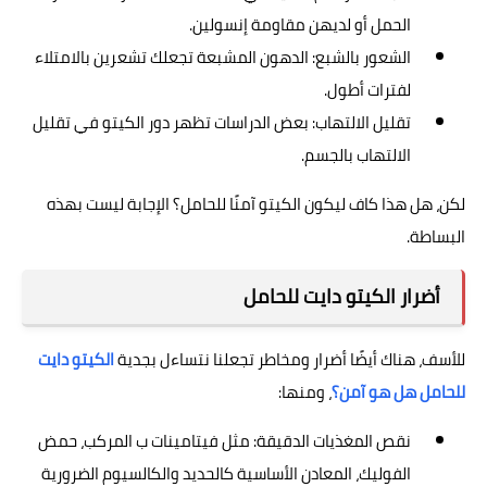
الحمل أو لديهن مقاومة إنسولين.
الشعور بالشبع: الدهون المشبعة تجعلك تشعرين بالامتلاء
لفترات أطول.
تقليل الالتهاب: بعض الدراسات تظهر دور الكيتو في تقليل
الالتهاب بالجسم.
لكن، هل هذا كاف ليكون الكيتو آمنًا للحامل؟ الإجابة ليست بهذه
البساطة.
أضرار الكيتو دايت للحامل
للأسف، هناك أيضًا أضرار ومخاطر تجعلنا نتساءل بجدية
الكيتو دايت
للحامل هل هو آمن؟
، ومنها:
نقص المغذيات الدقيقة: مثل فيتامينات ب المركب، حمض
الفوليك، المعادن الأساسية كالحديد والكالسيوم الضرورية