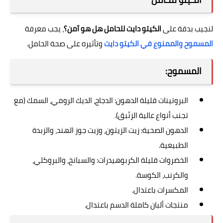
لنجيب بدقة على
الكيتو دايت للحامل هل هو آمن؟
، يجب معرفة
المسموح والممنوع في الكيتو دايت
وتأثيره على صحة الحامل.
المسموح:
البروتينات قليلة الدهون: الدجاج، الديك الرومي، السمك (مع
تجنب أنواع عالية الزئبق).
الدهون الصحية: زيت الزيتون، وزيت جوز الهند، والزبدة
الطبيعية.
الخضروات قليلة الكربوهيدرات: والسبانخ، والبروكلي،
والكرنب، الكوسة.
المكسرات باعتدال.
منتجات ألبان كاملة الدسم باعتدال.