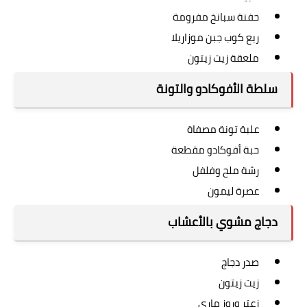
حفنة سبانخ مفرومة
ربع كوب جبن موزاريلا
ملعقة زيت زيتون
سلطة الأفوكادو والتونة
علبة تونة مصفاة
حبة أفوكادو مقطعة
رشة ملح وفلفل
عصرة ليمون
دجاج مشوي بالأعشاب
صدر دجاج
زيت زيتون
زعتر وروز ماري