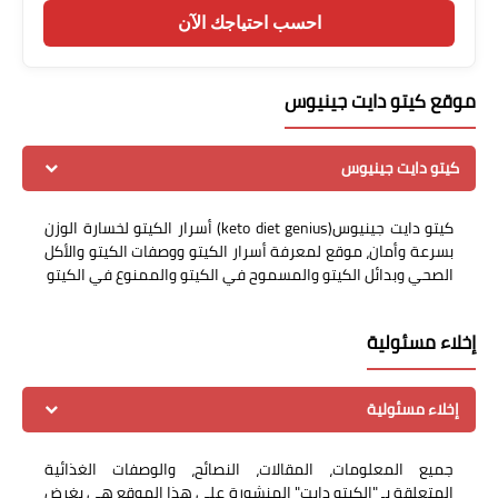
احسب احتياجك الآن
موقع كيتو دايت جينيوس
كيتو دايت جينيوس
كيتو دايت جينيوس(keto diet genius) أسرار الكيتو لخسارة الوزن
بسرعة وأمان، موقع لمعرفة أسرار الكيتو ووصفات الكيتو والأكل
الصحي وبدائل الكيتو والمسموح في الكيتو والممنوع في الكيتو
إخلاء مسئولية
إخلاء مسئولية
جميع المعلومات، المقالات، النصائح، والوصفات الغذائية
المتعلقة بـ "الكيتو دايت" المنشورة على هذا الموقع هي بغرض