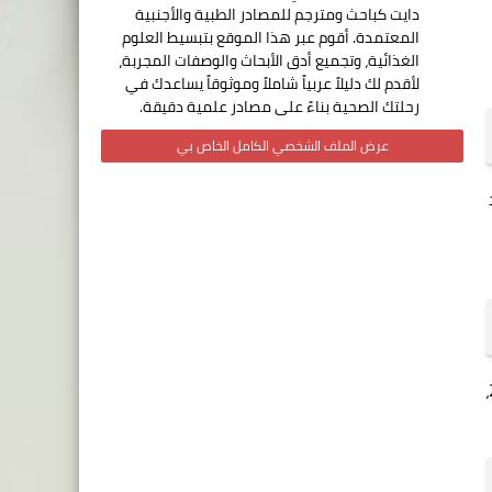
دايت كباحث ومترجم للمصادر الطبية والأجنبية
المعتمدة. أقوم عبر هذا الموقع بتبسيط العلوم
الغذائية، وتجميع أدق الأبحاث والوصفات المجربة،
لأقدم لك دليلاً عربياً شاملاً وموثوقاً يساعدك في
رحلتك الصحية بناءً على مصادر علمية دقيقة.
عرض الملف الشخصي الكامل الخاص بي
أنها تحتوي على العديد من مضادات الأكسدة التي تساهم في الوقاية من الأمراض المزمنة مثل السكري من النوع 2،