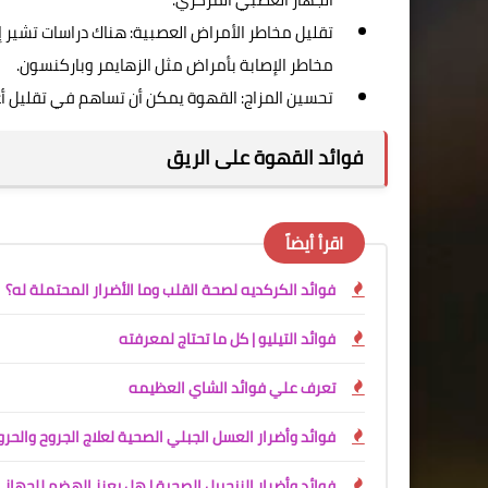
تقليل مخاطر الأمراض العصبية: هناك دراسات تشير 
مخاطر الإصابة بأمراض مثل الزهايمر وباركنسون.
تحسين المزاج: القهوة يمكن أن تساهم في تقليل أعر
فوائد القهوة على الريق
اقرأ أيضاً
فوائد الكركديه لصحة القلب وما الأضرار المحتملة له؟
فوائد التيليو | كل ما تحتاج لمعرفته
تعرف علي فوائد الشاي العظيمه
فوائد وأضرار العسل الجبلي الصحية لعلاج الجروح والحر
فوائد وأضرار الزنجبيل الصحية | هل يعزز الهضم للجها