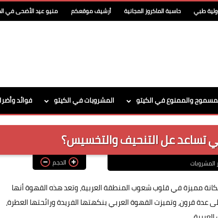
ولية طبي
حاسبة الماكروز المجانية
أرشيف موقعكم
منيو عيد الأضحى في الد
مسموح والممنوع في الكيتو
المشروبات في الكيتو
فوائد وأضرا
ي تساعد عل التنحيف والتخسيس؟
الحجم
ر المشروبات
 مكانة مميزة في قلوب شعوب المنطقة العربية، وتعد هذه القهوة أنها
 عدة قرون، وتميزت القهوة العربي بنكهتها الفريدة ورائحتها العطرة،
العربية.