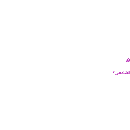
وق
ز الهضمي؟