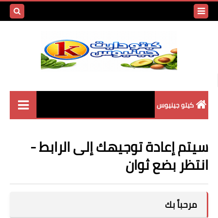
بحث هذه
المدونة
الإلكتروني
كيتو جينيوس
أسرار الكيتو دايت
سيتم إعادة توجيهك إلى الرابط -
وصفات الكيتو دايت
انتظر بضع ثوان
المسموح والممنوع في
الكيتو
مرحباً بك
المشروبات في الكيتو