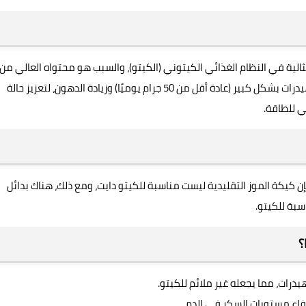
مثالية في النظام الغذائي الكيتوني (الكيتو)، والسبب هو محتواه العالي من
الكربوهيدرات والسكريات، الكيتو يعتمد على تقليل الكربوهيدرات بشكل كبير (عادة أقل من 50 جرام يوميًا) وزيادة الدهون، لتعزيز حالة
 للطاقة.
ن كيكة الموز التقليدية ليست مناسبة للكيتو دايت، ومع ذلك، هناك بدائل
بة للكيتو.
؟
درات، مما يجعله غير ملائم للكيتو.
فاع مستويات السكر في الدم.