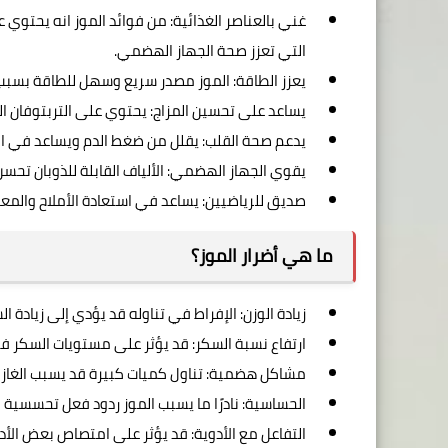
غني بالعناصر الغذائية: من فوائد الموز انه يحتوي
التي تعزز صحة الجهاز الهضمي.
يعزز الطاقة: الموز مصدر سريع وسهل للطاقة بسبب 
يساعد على تحسين المزاج: يحتوي على التربتوفان ا
يدعم صحة القلب: يقلل من ضغط الدم ويساعد في الو
يقوي الجهاز الهضمي: الألياف القابلة للذوبان تح
صديق للرياضيين: يساعد في استعادة الأملاح والمعاد
ما هي أضرار الموز؟
زيادة الوزن: الإفراط في تناوله قد يؤدي إلى زيادة ال
ارتفاع نسبة السكر: قد يؤثر على مستويات السكر ف
مشاكل هضمية: تناول كميات كبيرة قد يسبب الغازات 
الحساسية: نادرًا ما يسبب الموز ردود فعل تحسسية
التفاعل مع الأدوية: قد يؤثر على امتصاص بعض الأد