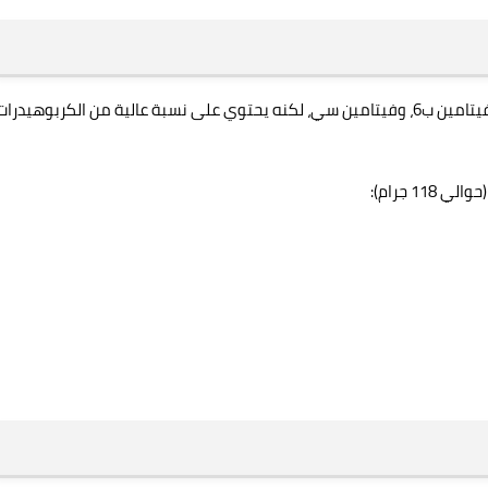
الموز فاكهة غنية بالفيتامينات والمعادن مثل البوتاسيوم، فيتامين ب6، وفيتامين سي، لكنه يحتوي على نسبة عالية من الكربوهيدرا
1 جرام):