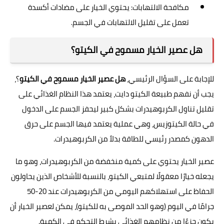
مكافحة الالتهابات: يحتوي الخيار على مضادات أكسدة
تعمل على تقليل الالتهابات في الجسم.
هل عصير الخيار مسموح في الكيتو؟
للإجابة على السؤال الرئيسي،
هل عصير الخيار مسموح في الكيتو
؟،
يجب أن نفهم طبيعة الكيتو دايت، يعتمد هذا النظام الغذائي على
تقليل تناول الكربوهيدرات بشكل كبير ليحفز الجسم على الدخول
في حالة الكيتوزيس، وهي عملية يعتمد فيها الجسم على حرق
الدهون كمصدر رئيسي للطاقة بدلاً من الكربوهيدرات.
عصير الخيار يحتوي على كمية منخفضة من الكربوهيدرات، وهو ما
يجعله خيارًا معقولًا لمتبعي الكيتو، بالنسبة للأشخاص الذين يحاولون
الحفاظ على استهلاكهم اليومي من الكربوهيدرات عند 20-50
جرامًا في اليوم (وهو الحد الموصى به للكيتو)، يمكن لعصير الخيار أن
يكون جزءًا من نظامهم الغذائي بشرط التحكم في الكمية.