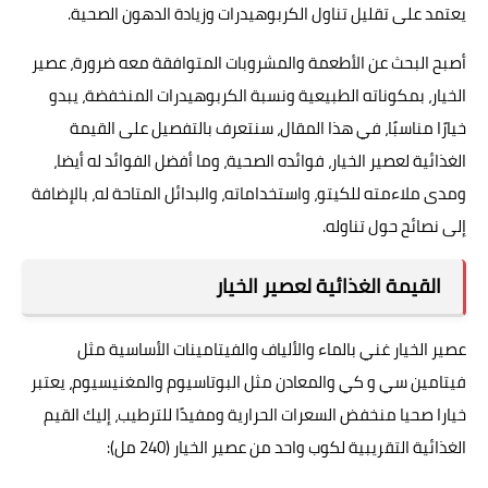
يعتمد على تقليل تناول الكربوهيدرات وزيادة الدهون الصحية.
أصبح البحث عن الأطعمة والمشروبات المتوافقة معه ضرورة، عصير
الخيار، بمكوناته الطبيعية ونسبة الكربوهيدرات المنخفضة، يبدو
خيارًا مناسبًا، في هذا المقال، سنتعرف بالتفصيل على القيمة
الغذائية لعصير الخيار، فوائده الصحية، وما أفضل الفوائد له أيضا،
ومدى ملاءمته للكيتو، واستخداماته، والبدائل المتاحة له، بالإضافة
إلى نصائح حول تناوله.
القيمة الغذائية لعصير الخيار
عصير الخيار غني بالماء والألياف والفيتامينات الأساسية مثل
فيتامين سي و كي والمعادن مثل البوتاسيوم والمغنيسيوم، يعتبر
خيارا صحيا منخفض السعرات الحرارية ومفيدًا للترطيب، إليك القيم
الغذائية التقريبية لكوب واحد من عصير الخيار (240 مل):