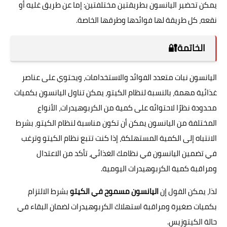
يمكن تحضير اليانسون بطريقتين مختلفتين: إما عن طريق غليه أو
نقعه، كل طريقة لها فوائدها وطرقها الخاصة.
الخاتمة🔐
اليانسون نبات متعدد الفوائد والاستخدامات، ويحتوي على عناصر
غذائية مهمة، بالنسبة لنظام الكيتو، يمكن تناول اليانسون بكميات
محدودة نظرًا لاحتوائه على كمية من الكربوهيدرات، الأنواع
المختلفة من اليانسون يمكن أن تكون مناسبة لنظام الكيتو، بشرط
الانتباه إلى الكمية المستهلكة، إذا كنت تتبع نظام الكيتو وترغب
في تضمين اليانسون في نظامك الغذائي، تأكد من الاعتدال
ومراقبة كمية الكربوهيدرات اليومية.
لذا، يمكن القول إن
اليانسون مسموح في الكيتو
بشرط الالتزام
بكميات صغيرة ومراقبة استهلاك الكربوهيدرات لضمان البقاء في
حالة الكيتوزيس.