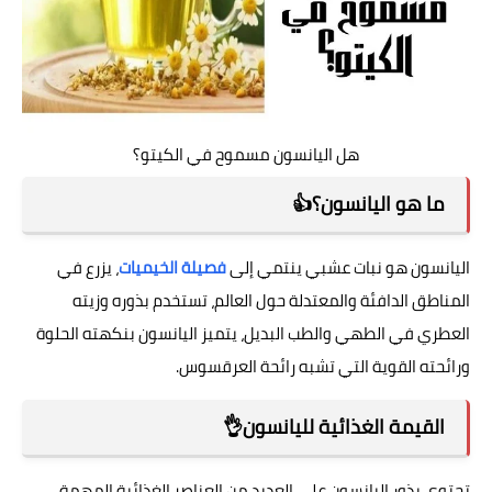
هل اليانسون مسموح في الكيتو؟
ما هو اليانسون؟👍
اليانسون هو نبات عشبي ينتمي إلى
فصيلة الخيميات
، يزرع في
المناطق الدافئة والمعتدلة حول العالم، تستخدم بذوره وزيته
العطري في الطهي والطب البديل، يتميز اليانسون بنكهته الحلوة
ورائحته القوية التي تشبه رائحة العرقسوس.
القيمة الغذائية لليانسون👌
تحتوي بذور اليانسون على العديد من العناصر الغذائية المهمة،