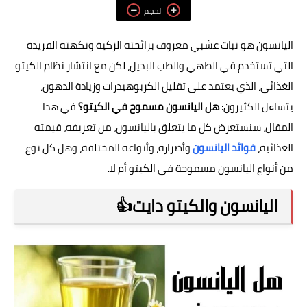
الحجم
فوائد وأضرار
اليانسون هو نبات عشبي معروف برائحته الزكية ونكهته الفريدة
التي تستخدم في الطهي والطب البديل، لكن مع انتشار نظام الكيتو
الغذائي، الذي يعتمد على تقليل الكربوهيدرات وزيادة الدهون،
يتساءل الكثيرون:
هل اليانسون مسموح في الكيتو؟
في هذا
المقال، سنستعرض كل ما يتعلق باليانسون، من تعريفه، قيمته
الغذائية،
فوائد اليانسون
وأضراره، وأنواعه المختلفة، وهل كل نوع
من أنواع اليانسون مسموحة في الكيتو أم لا.
اليانسون والكيتو دايت👍