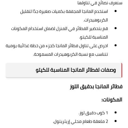
سنعرف نصائح في تناولها
استخدم المانجا المجففة بكميات صغيرة جدًا لتقليل
الكربوهيدرات.
قم بتحضير الفطائر في المنزل لضمان استخدام المكونات
المناسبة للكيتو.
احرص على تناول فطائر المانجا كجزء من خطة غذائية يومية
تتناسب مع نسبة الكربوهيدرات المسموحة.
وصفات لفطائر المانجا المناسبة للكيتو
فطائر المانجا بدقيق اللوز
المكونات:
1 كوب دقيق لوز.
2 ملعقة طعام محلي إريثريتول.